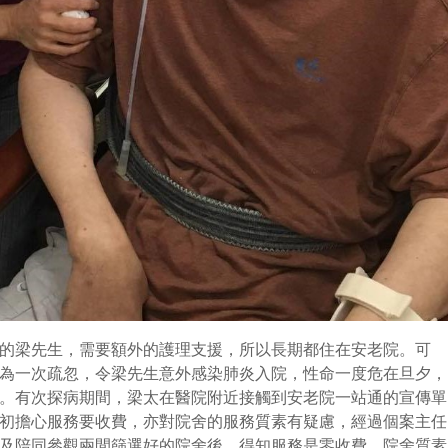
的梁先生，需要額外的護理支援，所以長期都住在安老院。可
為一次疏忽，令梁先生意外感染肺炎入院，性命一度危在旦夕，
。有次探病期間，梁太在醫院附近接觸到安老院一站通的宣傳單
初擔心服務要收費，亦對院舍的服務質素有疑慮，經過個案主任
及陪同參觀兩間篩選好的院舍後，得知服務是零收費、院舍質素