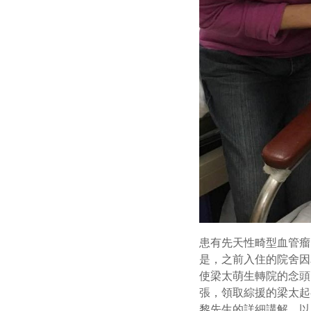
患有先天性畸型血管瘤
是，之前入住的院舍因
使梁太萌生轉院的念頭
張，領取綜援的梁太起
黎先生的詳細講解，以